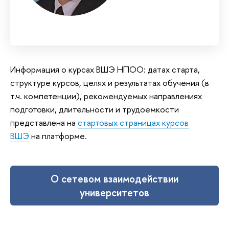
Информация о курсах ВШЭ НПОО: датах старта,
структуре курсов, целях и результатах обучения (в
т.ч. компетенции), рекомендуемых направлениях
подготовки, длительности и трудоемкости
представлена на
стартовых страницах курсов
ВШЭ
на платформе.
Мы используем файлы cookies для улучшения работы сайта
НИУ ВШЭ и большего удобства его использования. Более
подробную информацию об использовании файлов cookies
можно найти
здесь
, наши правила обработки персональных
данных –
здесь
. Продолжая пользоваться сайтом, вы
✖
О сетевом взаимодействии
подтверждаете, что были проинформированы об
университетов
использовании файлов cookies сайтом НИУ ВШЭ и согласны
с нашими правилами обработки персональных данных. Вы
можете отключить файлы cookies в настройках Вашего
браузера.